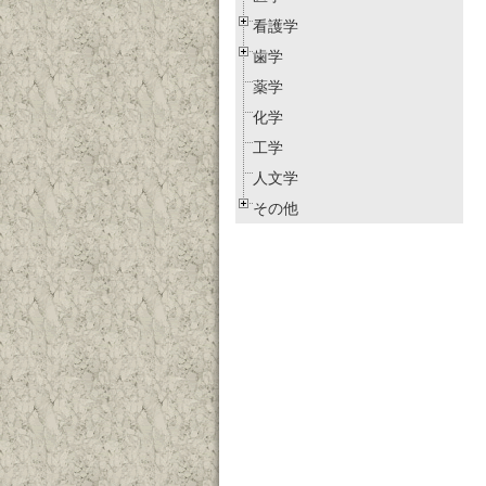
看護学
歯学
薬学
化学
工学
人文学
その他