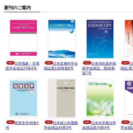
新刊のご案内
日本職業・災害
日本皮膚科学会
日本消化器内視
日
医学会会誌74巻4号
雑誌第136巻第8号
鏡学会雑誌 第68巻
雑誌 第
第7号
気管支学48巻4
日本婦人科腫瘍
日本化学療法学
日
号
学会雑誌44巻3号
会雑誌第74巻4号
学会雑誌