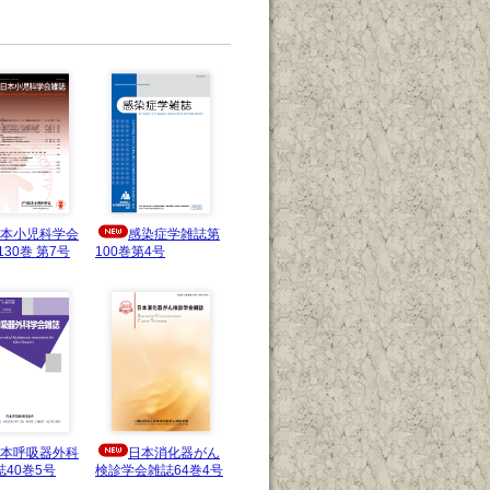
本小児科学会
感染症学雑誌第
130巻 第7号
100巻第4号
本呼吸器外科
日本消化器がん
40巻5号
検診学会雑誌64巻4号