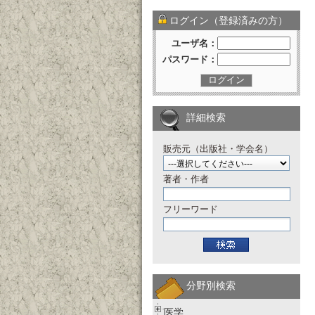
ログイン（登録済みの方）
ユーザ名：
パスワード：
ログイン
詳細検索
販売元（出版社・学会名）
著者・作者
フリーワード
分野別検索
医学