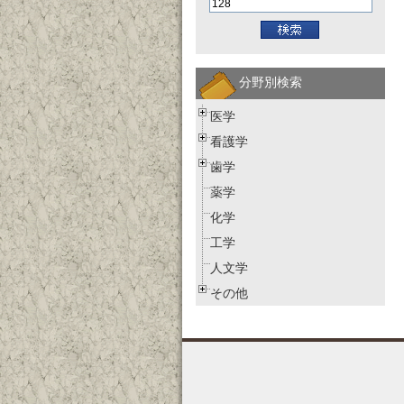
分野別検索
医学
看護学
歯学
薬学
化学
工学
人文学
その他