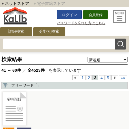
ネットストア
電子書籍ストア
ログイン
会員登録
パスワードを忘れた方はこちら
詳細検索
分野別検索
検索結果
41 ～ 60件
／
全4523件
を表示しています
1
2
3
4
5
»»
フリーワード「
」