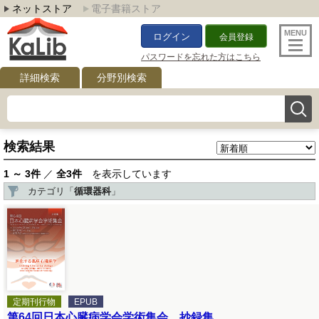
ネットストア
電子書籍ストア
ログイン
会員登録
パスワードを忘れた方はこちら
詳細検索
分野別検索
検索結果
1 ～ 3件
／
全3件
を表示しています
カテゴリ「
循環器科
」
定期刊行物
EPUB
第64回日本心臓病学会学術集会 抄録集