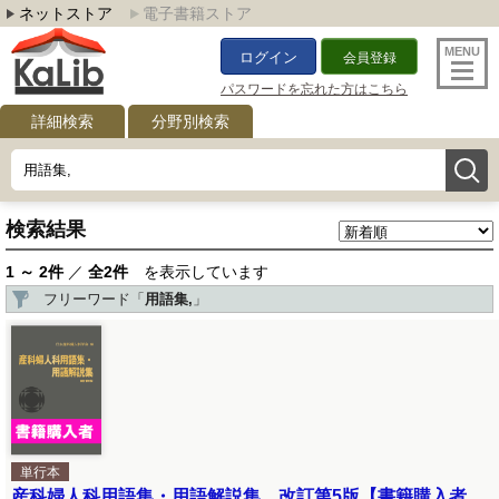
ネットストア
電子書籍ストア
ログイン
会員登録
パスワードを忘れた方はこちら
詳細検索
分野別検索
検索結果
1 ～ 2件
／
全2件
を表示しています
フリーワード「
用語集,
」
単行本
産科婦人科用語集・用語解説集 改訂第5版【書籍購入者