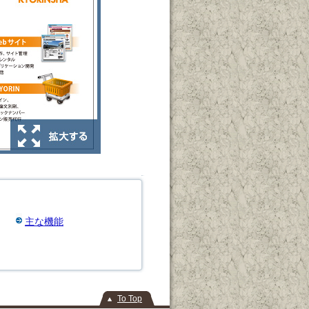
主な機能
To Top