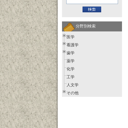
分野別検索
医学
看護学
歯学
薬学
化学
工学
人文学
その他