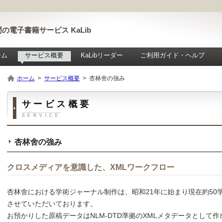
の電子書籍サービス KaLib
ーム
サービス概要
KaLibリーダー
ご利用ガイド・ヘルプ
ホーム
>
サービス概要
> 杏林舍の強み
サービス概要
SERVICE
杏林舍の強み
クロスメディアを意識した、XMLワークフロー
杏林舍における学術ジャーナル制作は、昭和21年に始まり現在約50
させていただいております。
お預かりした原稿データはNLM-DTD準拠のXMLメタデータとして